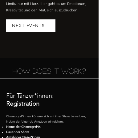
Limits, nur mit Herz. Hier geht es um Emotionen,
Kreativität und den Mut, sich auszudrücken.
NEXT EVENTS
how does it work?
Für Tänzer*innen:
Registration
Choreograf*innen können sich mit ihrer Show bewerben,
indem sie folgende Angaben einreichen:
Name der Choreograf*in
Dauer der Show
Anzahl der Tänzer*innen