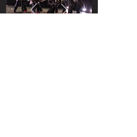
Tell A Story KLG
tellastoryswitzerland@gmail.com
Abonnieren und exklusive
Updates erhalten