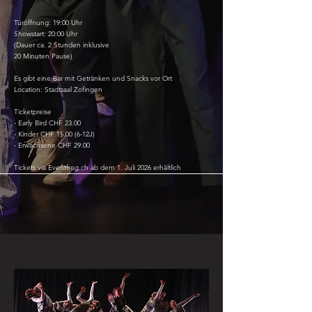
Türöffnung: 19:00 Uhr
Showstart: 20:00 Uhr
(Dauer ca. 2 Stunden inklusive
20 Minuten Pause)
Es gibt eine Bar mit
Getränken
und Snacks vor Ort
Location: Stadtsaal Zofingen
Ticketpreise
- Early Bird CHF 23.00
- Kinder CHF 15.00 (6-12J)
- Erwachsene CHF 29.00
Tickets via Eventfrog.ch ab dem 1. Juli 2026 erhältlich