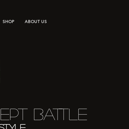
SHOP
ABOUT US
ept Battle
style