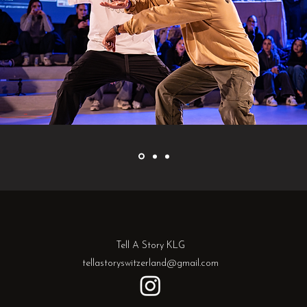
2024
Tell A Story KLG
tellastoryswitzerland@gmail.com