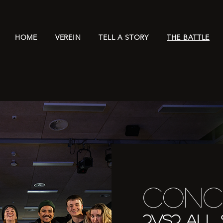
HOME
VEREIN
TELL A STORY
THE BATTLE
Conc
2vs2 all 