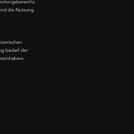
wortungsbereichs.
 und die Nutzung
eizerischen
ng bedarf der
hteinhabers.