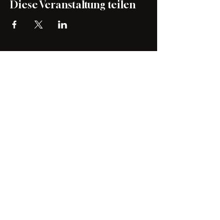
Diese Veranstaltung teilen
Tell A Story KLG
tellastoryswitzerland@gmail.com
Abonnieren und exklusive
Updates erhalten
E-Mail-Adresse
Abonnieren