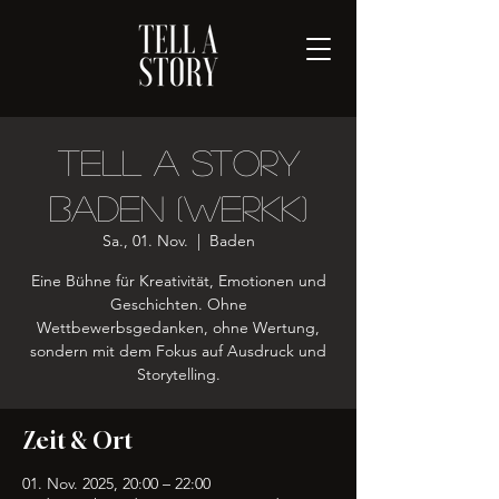
Tell A Story
Baden (Werkk)
Sa., 01. Nov.
  |  
Baden
Eine Bühne für Kreativität, Emotionen und
Geschichten. Ohne
Wettbewerbsgedanken, ohne Wertung,
sondern mit dem Fokus auf Ausdruck und
Storytelling.
Zeit & Ort
01. Nov. 2025, 20:00 – 22:00