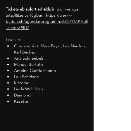
Tickets ab sofort erhältlich!
 (nur wenige 
Sitzplätze verfügbar): 
https://werkk-
baden.ch/agenda/programm/2025/11/01/tell
-a-story-981/
Line Up: 
Opening Act: Mara Peyer, Lea Nardon, 
Karl Bedrijo
Ana Schneebeli
Manuel Bortolin
Antoine Cédric Ekomo
Lou Schifferle
Kizzemz
Linda Wohlfarth
Diamond
Kasette