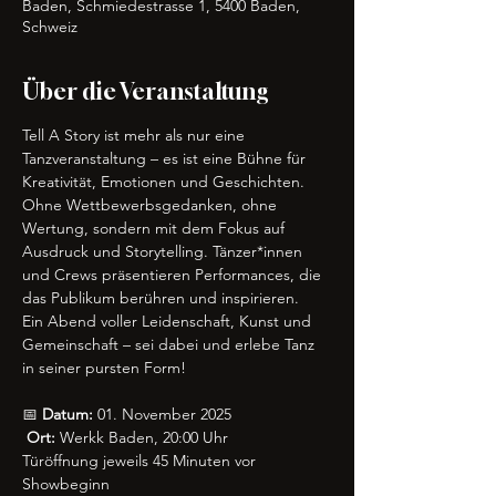
Baden, Schmiedestrasse 1, 5400 Baden,
Schweiz
Über die Veranstaltung
Tell A Story ist mehr als nur eine 
Tanzveranstaltung – es ist eine Bühne für 
Kreativität, Emotionen und Geschichten. 
Ohne Wettbewerbsgedanken, ohne 
Wertung, sondern mit dem Fokus auf 
Ausdruck und Storytelling. Tänzer*innen 
und Crews präsentieren Performances, die 
das Publikum berühren und inspirieren.
Ein Abend voller Leidenschaft, Kunst und 
Gemeinschaft – sei dabei und erlebe Tanz 
in seiner pursten Form!
📅 
Datum:
 01. November 2025
Ort:
 Werkk Baden, 20:00 Uhr
Türöffnung jeweils 45 Minuten vor 
Showbeginn